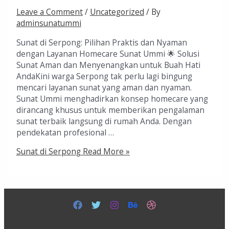
Leave a Comment
/
Uncategorized
/ By
adminsunatummi
Sunat di Serpong: Pilihan Praktis dan Nyaman
dengan Layanan Homecare Sunat Ummi 🌟 Solusi
Sunat Aman dan Menyenangkan untuk Buah Hati
AndaKini warga Serpong tak perlu lagi bingung
mencari layanan sunat yang aman dan nyaman.
Sunat Ummi menghadirkan konsep homecare yang
dirancang khusus untuk memberikan pengalaman
sunat terbaik langsung di rumah Anda. Dengan
pendekatan profesional …
Sunat di Serpong
Read More »