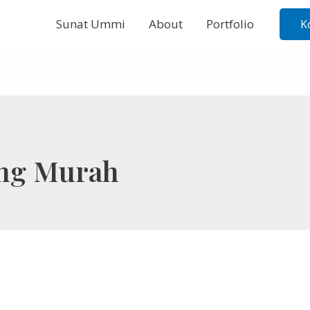
Sunat Ummi
About
Portfolio
K
ng Murah