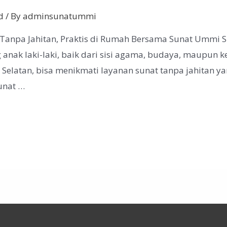
d
/ By
adminsunatummi
 Tanpa Jahitan, Praktis di Rumah Bersama Sunat Ummi S
ak laki-laki, baik dari sisi agama, budaya, maupun kes
Selatan, bisa menikmati layanan sunat tanpa jahitan y
unat …