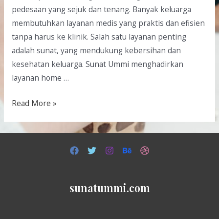
pedesaan yang sejuk dan tenang. Banyak keluarga
membutuhkan layanan medis yang praktis dan efisien
tanpa harus ke klinik. Salah satu layanan penting
adalah sunat, yang mendukung kebersihan dan
kesehatan keluarga. Sunat Ummi menghadirkan
layanan home …
Read More »
sunatummi.com