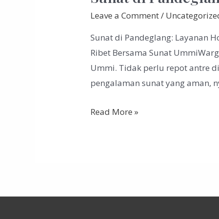
Leave a Comment
/
Uncategorize
Sunat di Pandeglang: Layanan 
Ribet Bersama Sunat UmmiWarga 
Ummi. Tidak perlu repot antre d
pengalaman sunat yang aman, 
Sunat
Read More »
di
Pandeglang