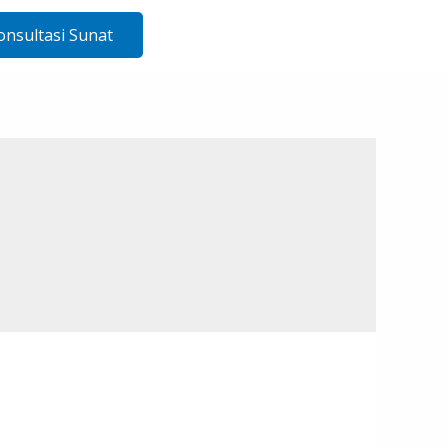
onsultasi Sunat