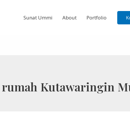
Sunat Ummi
About
Portfolio
K
di rumah Kutawaringin 