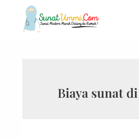
Biaya sunat 