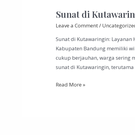
Sunat di Kutawari
Leave a Comment
/
Uncategorize
Sunat di Kutawaringin: Layanan
Kabupaten Bandung memiliki wil
cukup berjauhan, warga sering m
sunat di Kutawaringin, terutam
Read More »