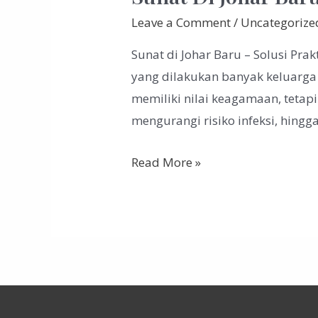
Leave a Comment
/
Uncategorize
Sunat di Johar Baru – Solusi Pra
yang dilakukan banyak keluarga d
memiliki nilai keagamaan, tetap
mengurangi risiko infeksi, hingg
Sunat
Read More »
Di
Johar
Baru