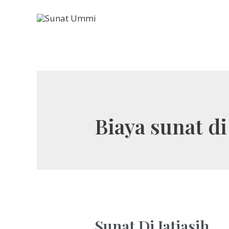
Skip
to
content
Biaya sunat di
Sunat Di Jatiasih