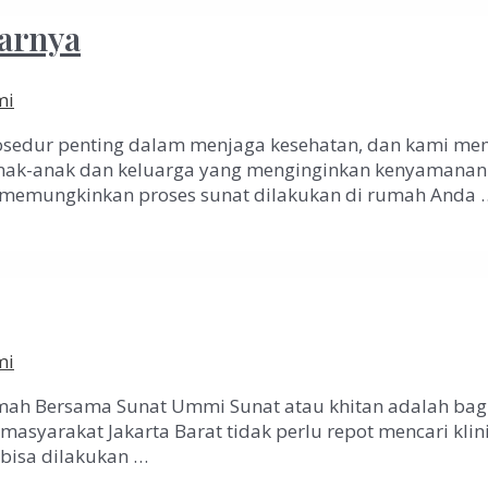
tarnya
mi
 prosedur penting dalam menjaga kesehatan, dan kami 
k-anak dan keluarga yang menginginkan kenyamanan di
ng memungkinkan proses sunat dilakukan di rumah Anda 
mi
Rumah Bersama Sunat Ummi Sunat atau khitan adalah bagi
masyarakat Jakarta Barat tidak perlu repot mencari klin
 bisa dilakukan …