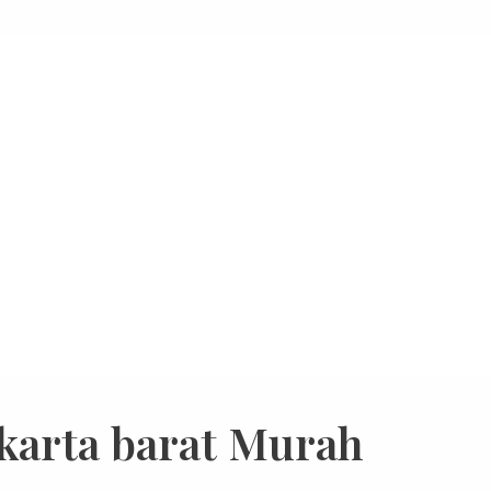
akarta barat Murah