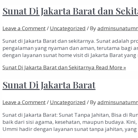
Sunat Di Jakarta Barat dan Seki
Leave a Comment
/
Uncategorized
/ By
adminsunatum
Sunat di Jakarta Barat dan sekitarnya. Sunat adalah
pengalaman yang nyaman dan aman, terutama bagi ana
dengan layanan sunat home visit di Jakarta Barat ya
Sunat Di Jakarta Barat dan Sekitarnya
Read More »
Sunat Di Jakarta Barat
Leave a Comment
/
Uncategorized
/ By
adminsunatum
Sunat di Jakarta Barat: Sunat Tanpa Jahitan, Bisa di 
baik dari sisi agama, kesehatan, maupun budaya. Kini, 
Ummi hadir dengan layanan sunat tanpa jahitan, yang