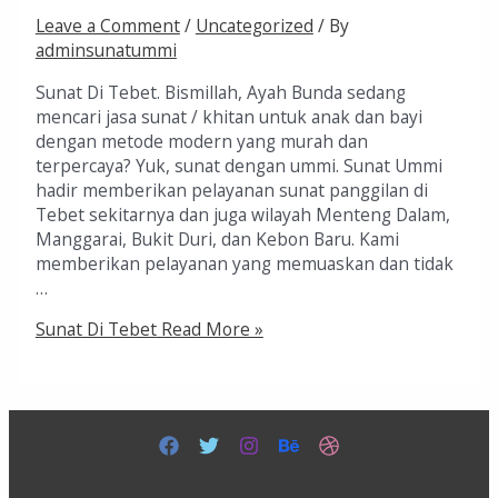
Leave a Comment
/
Uncategorized
/ By
adminsunatummi
Sunat Di Tebet. Bismillah, Ayah Bunda sedang
mencari jasa sunat / khitan untuk anak dan bayi
dengan metode modern yang murah dan
terpercaya? Yuk, sunat dengan ummi. Sunat Ummi
hadir memberikan pelayanan sunat panggilan di
Tebet sekitarnya dan juga wilayah Menteng Dalam,
Manggarai, Bukit Duri, dan Kebon Baru. Kami
memberikan pelayanan yang memuaskan dan tidak
…
Sunat Di Tebet
Read More »