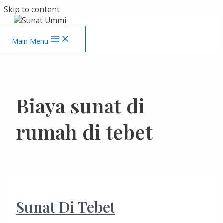
Skip to content
Main Menu
Biaya sunat di
rumah di tebet
Sunat Di Tebet