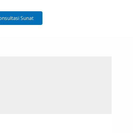
onsultasi Sunat