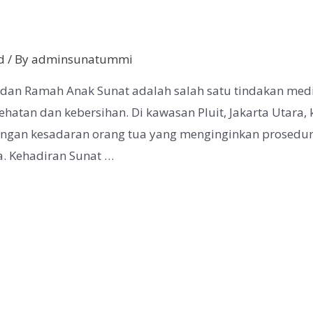
d
/ By
adminsunatummi
 dan Ramah Anak Sunat adalah salah satu tindakan medi
ehatan dan kebersihan. Di kawasan Pluit, Jakarta Utara
engan kesadaran orang tua yang menginginkan prosedu
. Kehadiran Sunat …