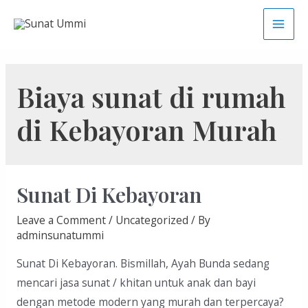
Skip
to
Main
content
Men
Biaya sunat di rumah
di Kebayoran Murah
Sunat Di Kebayoran
Leave a Comment
/
Uncategorized
/ By
adminsunatummi
Sunat Di Kebayoran. Bismillah, Ayah Bunda sedang
mencari jasa sunat / khitan untuk anak dan bayi
dengan metode modern yang murah dan terpercaya?