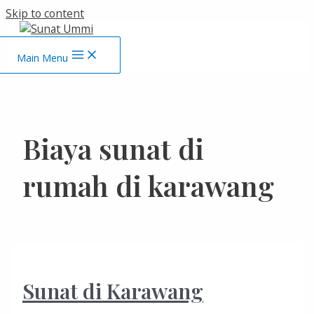
Skip to content
Main Menu
Biaya sunat di
rumah di karawang
Sunat di Karawang