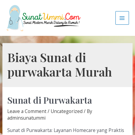
Biaya Sunat di
purwakarta Murah
Sunat di Purwakarta
Leave a Comment
/
Uncategorized
/ By
adminsunatummi
Sunat di Purwakarta: Layanan Homecare yang Praktis