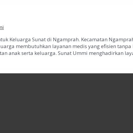
mi
ntuk Keluarga Sunat di Ngamprah. Kecamatan Ngamprah
arga membutuhkan layanan medis yang efisien tanpa har
tan anak serta keluarga. Sunat Ummi menghadirkan la