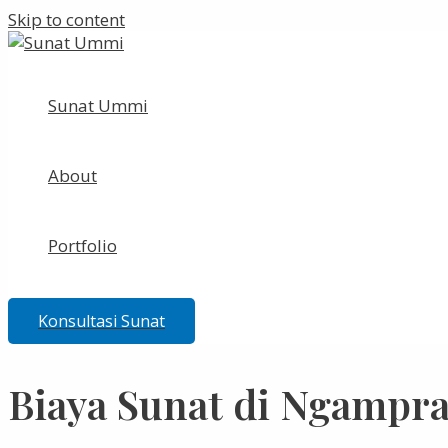
Skip to content
Sunat Ummi
About
Portfolio
Konsultasi Sunat
Biaya Sunat di Ngampr