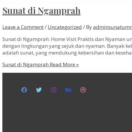
Sunat di Ngamprah
Leave a Comment
/
Uncategorized
/ By
adminsunatum
Sunat di Ngamprah: Home Visit Praktis dan Nyaman u
dengan lingkungan yang sejuk dan nyaman. Banyak kelu
adalah sunat, yang mendukung kebersihan dan keseha
Sunat di Ngamprah
Read More »