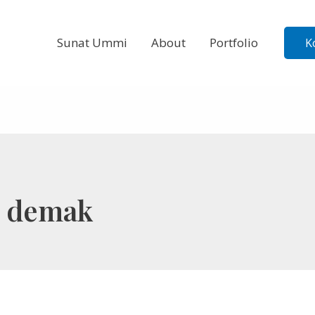
Sunat Ummi
About
Portfolio
K
i demak