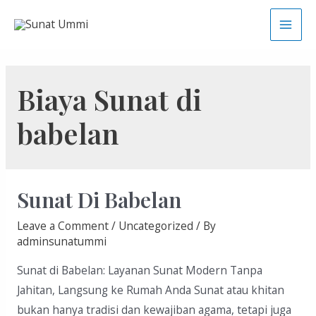
Skip
to
Main
content
Men
Biaya Sunat di
babelan
Sunat Di Babelan
Leave a Comment
/
Uncategorized
/ By
adminsunatummi
Sunat di Babelan: Layanan Sunat Modern Tanpa
Jahitan, Langsung ke Rumah Anda Sunat atau khitan
bukan hanya tradisi dan kewajiban agama, tetapi juga