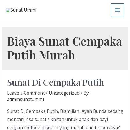
Skip
to
Main
content
Men
Biaya Sunat Cempaka
Putih Murah
Sunat Di Cempaka Putih
Leave a Comment
/
Uncategorized
/ By
adminsunatummi
Sunat Di Cempaka Putih. Bismillah, Ayah Bunda sedang
mencari jasa sunat / khitan untuk anak dan bayi
dengan metode modern yang murah dan terpercaya?