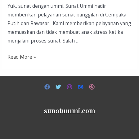
Yuk, sunat dengan ummi. Sunat Ummi hadir
memberikan pelayanan sunat panggilan di Cempaka
Putih dan Rawasari. Kami memberikan pelayanan yang
memuaskan dan tidak membuat anak stress ketika
menjalani proses sunat. Salah …
Sunat
Read More »
Di
Cempaka
Putih
sunatummi.com