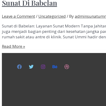
Sunat Di Babelan
Leave a Comment
/
Uncategorized
/ By
adminsunatum
Sunat di Babelan: Layanan Sunat Modern Tanpa Jahita
juga menjadi bagian penting dari kesehatan jangka pan
rumah sakit atau antre di klinik. Sunat Ummi hadir de
Read More »