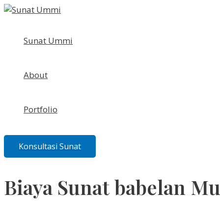
Sunat Ummi
About
Portfolio
Konsultasi Sunat
Biaya Sunat babelan M