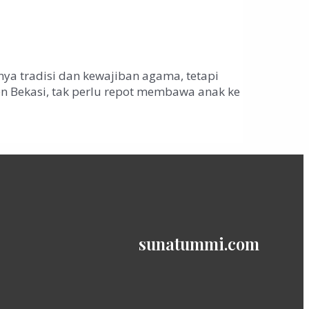
ya tradisi dan kewajiban agama, tetapi
en Bekasi, tak perlu repot membawa anak ke
sunatummi.com