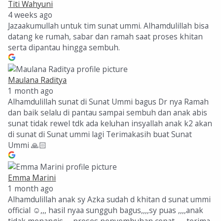
Titi Wahyuni
4 weeks ago
Jazaakumullah untuk tim sunat ummi. Alhamdulillah bisa
datang ke rumah, sabar dan ramah saat proses khitan
serta dipantau hingga sembuh.
Maulana Raditya
1 month ago
Alhamdulillah sunat di Sunat Ummi bagus Dr nya Ramah
dan baik selalu di pantau sampai sembuh dan anak abis
sunat tidak rewel tdk ada keluhan insyallah anak k2 akan
di sunat di Sunat ummi lagi Terimakasih buat Sunat
Ummi 🙏🏻
Emma Marini
1 month ago
Alhamdulillah anak sy Azka sudah d khitan d sunat ummi
official ☺️,,, hasil nyaa sungguh bagus,,,,sy puas ,,,,anak
tidak menangis,,,, proses penyembuhan cepat,,,,, terima