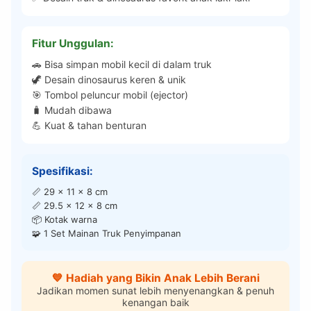
Fitur Unggulan:
🚗 Bisa simpan mobil kecil di dalam truk
🦖 Desain dinosaurus keren & unik
🎯 Tombol peluncur mobil (ejector)
🧳 Mudah dibawa
💪 Kuat & tahan benturan
Spesifikasi:
📏 29 x 11 x 8 cm
📏 29.5 x 12 x 8 cm
📦 Kotak warna
🧩 1 Set Mainan Truk Penyimpanan
💙 Hadiah yang Bikin Anak Lebih Berani
Jadikan momen sunat lebih menyenangkan & penuh
kenangan baik