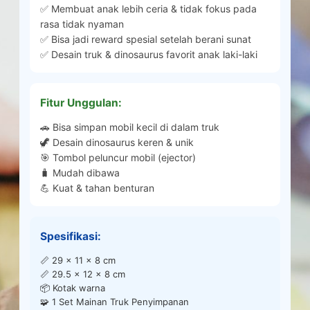
✅ Membuat anak lebih ceria & tidak fokus pada
rasa tidak nyaman
✅ Bisa jadi reward spesial setelah berani sunat
✅ Desain truk & dinosaurus favorit anak laki-laki
Fitur Unggulan:
🚗 Bisa simpan mobil kecil di dalam truk
🦖 Desain dinosaurus keren & unik
🎯 Tombol peluncur mobil (ejector)
🧳 Mudah dibawa
💪 Kuat & tahan benturan
Spesifikasi:
📏 29 x 11 x 8 cm
📏 29.5 x 12 x 8 cm
📦 Kotak warna
🧩 1 Set Mainan Truk Penyimpanan