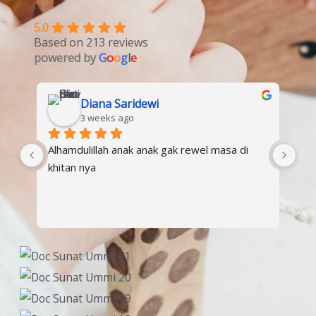
5.0
Based on 213 reviews
powered by
G
o
o
g
l
e
Diana Saridewi
3 weeks ago
Alhamdulillah anak anak gak rewel masa di 
Sun
khitan nya
ras