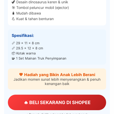
🦖 Desain dinosaurus keren & unik
🎯 Tombol peluncur mobil (ejector)
🧳 Mudah dibawa
💪 Kuat & tahan benturan
Spesifikasi:
📏 29 x 11 x 8 cm
📏 29.5 x 12 x 8 cm
📦 Kotak warna
🧩 1 Set Mainan Truk Penyimpanan
💙 Hadiah yang Bikin Anak Lebih Berani
Jadikan momen sunat lebih menyenangkan & penuh
kenangan baik
🔥 BELI SEKARANG DI SHOPEE