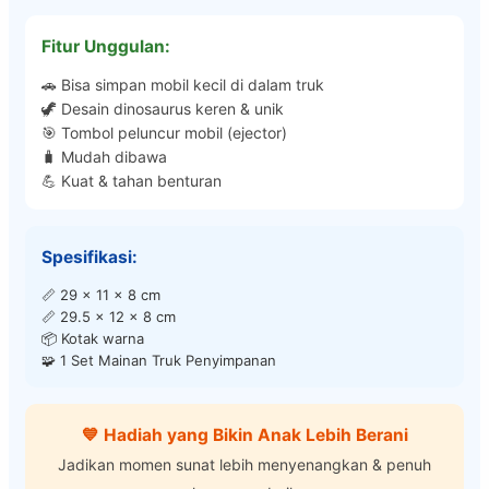
Fitur Unggulan:
🚗 Bisa simpan mobil kecil di dalam truk
🦖 Desain dinosaurus keren & unik
🎯 Tombol peluncur mobil (ejector)
🧳 Mudah dibawa
💪 Kuat & tahan benturan
Spesifikasi:
📏 29 x 11 x 8 cm
📏 29.5 x 12 x 8 cm
📦 Kotak warna
🧩 1 Set Mainan Truk Penyimpanan
💙 Hadiah yang Bikin Anak Lebih Berani
Jadikan momen sunat lebih menyenangkan & penuh