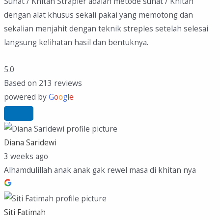
Sunat / Khitan Strapler adalah metode sunat / Khitan
dengan alat khusus sekali pakai yang memotong dan
sekalian menjahit dengan teknik streples setelah selesai
langsung kelihatan hasil dan bentuknya.
5.0
Based on 213 reviews
powered by
G
o
o
g
l
e
Diana Saridewi
3 weeks ago
Alhamdulillah anak anak gak rewel masa di khitan nya
Siti Fatimah