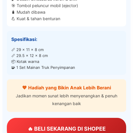
🎯 Tombol peluncur mobil (ejector)
🧳 Mudah dibawa
💪 Kuat & tahan benturan
Spesifikasi:
📏 29 x 11 x 8 cm
📏 29.5 x 12 x 8 cm
📦 Kotak warna
🧩 1 Set Mainan Truk Penyimpanan
💙 Hadiah yang Bikin Anak Lebih Berani
Jadikan momen sunat lebih menyenangkan & penuh
kenangan baik
🔥 BELI SEKARANG DI SHOPEE