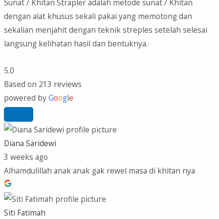
Sunat / Khitan Strapler adalah metode sunat / Khitan
dengan alat khusus sekali pakai yang memotong dan
sekalian menjahit dengan teknik streples setelah selesai
langsung kelihatan hasil dan bentuknya.
5.0
Based on 213 reviews
powered by
G
o
o
g
l
e
Diana Saridewi
3 weeks ago
Alhamdulillah anak anak gak rewel masa di khitan nya
Siti Fatimah