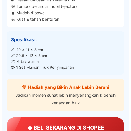
🎯 Tombol peluncur mobil (ejector)
🧳 Mudah dibawa
💪 Kuat & tahan benturan
Spesifikasi:
📏 29 x 11 x 8 cm
📏 29.5 x 12 x 8 cm
📦 Kotak warna
🧩 1 Set Mainan Truk Penyimpanan
💙 Hadiah yang Bikin Anak Lebih Berani
Jadikan momen sunat lebih menyenangkan & penuh
kenangan baik
🔥 BELI SEKARANG DI SHOPEE