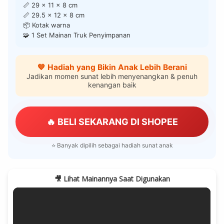
📏 29 x 11 x 8 cm
📏 29.5 x 12 x 8 cm
📦 Kotak warna
🧩 1 Set Mainan Truk Penyimpanan
💙 Hadiah yang Bikin Anak Lebih Berani
Jadikan momen sunat lebih menyenangkan & penuh
kenangan baik
🔥 BELI SEKARANG DI SHOPEE
⭐ Banyak dipilih sebagai hadiah sunat anak
🎥 Lihat Mainannya Saat Digunakan