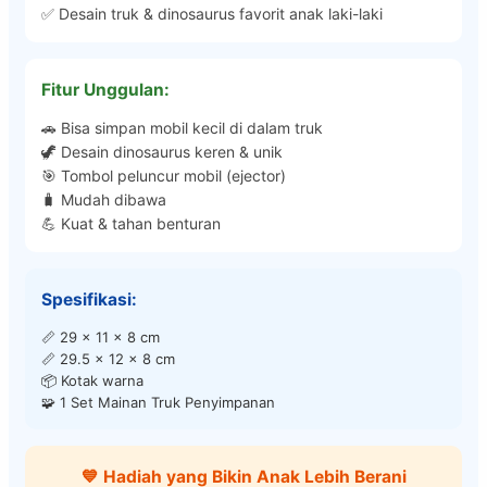
✅ Desain truk & dinosaurus favorit anak laki-laki
Fitur Unggulan:
🚗 Bisa simpan mobil kecil di dalam truk
🦖 Desain dinosaurus keren & unik
🎯 Tombol peluncur mobil (ejector)
🧳 Mudah dibawa
💪 Kuat & tahan benturan
Spesifikasi:
📏 29 x 11 x 8 cm
📏 29.5 x 12 x 8 cm
📦 Kotak warna
🧩 1 Set Mainan Truk Penyimpanan
💙 Hadiah yang Bikin Anak Lebih Berani