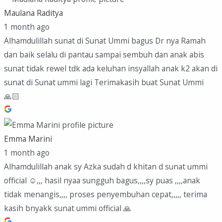
Maulana Raditya
1 month ago
Alhamdulillah sunat di Sunat Ummi bagus Dr nya Ramah
dan baik selalu di pantau sampai sembuh dan anak abis
sunat tidak rewel tdk ada keluhan insyallah anak k2 akan di
sunat di Sunat ummi lagi Terimakasih buat Sunat Ummi
🙏🏻
Emma Marini
1 month ago
Alhamdulillah anak sy Azka sudah d khitan d sunat ummi
official ☺️,,, hasil nyaa sungguh bagus,,,,sy puas ,,,,anak
tidak menangis,,,, proses penyembuhan cepat,,,,, terima
kasih bnyakk sunat ummi official 🙏