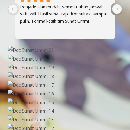
m 
Penjadwalan mudah, sempat ubah jadwal 
Alh
satu kali. Hasil sunat rapi. Konsultasi sampai 
Sun
pulih. Terima kasih tim Sunat Ummi.
Pet
bah
men
Han
Al
ter
ba
sel