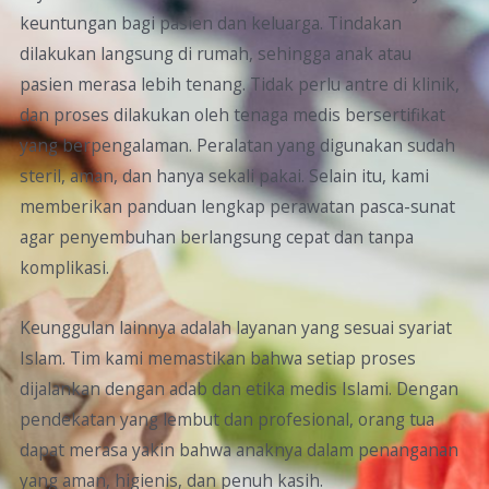
keuntungan bagi pasien dan keluarga. Tindakan
dilakukan langsung di rumah, sehingga anak atau
pasien merasa lebih tenang. Tidak perlu antre di klinik,
dan proses dilakukan oleh tenaga medis bersertifikat
yang berpengalaman. Peralatan yang digunakan sudah
steril, aman, dan hanya sekali pakai. Selain itu, kami
memberikan panduan lengkap perawatan pasca-sunat
agar penyembuhan berlangsung cepat dan tanpa
komplikasi.
Keunggulan lainnya adalah layanan yang sesuai syariat
Islam. Tim kami memastikan bahwa setiap proses
dijalankan dengan adab dan etika medis Islami. Dengan
pendekatan yang lembut dan profesional, orang tua
dapat merasa yakin bahwa anaknya dalam penanganan
yang aman, higienis, dan penuh kasih.