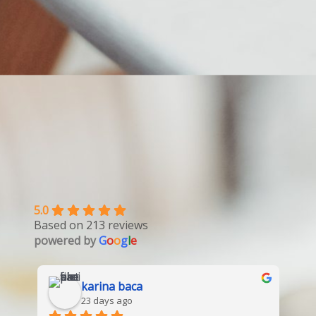
5.0
Based on 213 reviews
powered by
G
o
o
g
l
e
karina baca
23 days ago