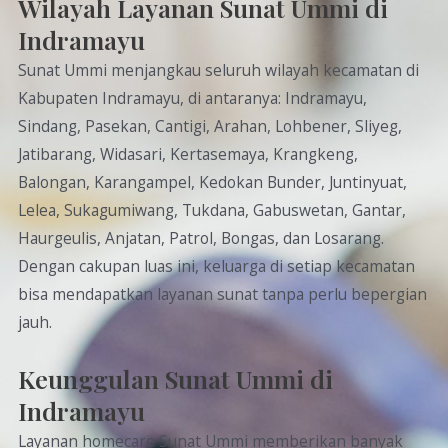
Wilayah Layanan Sunat Ummi di
Indramayu
Sunat Ummi menjangkau seluruh wilayah kecamatan di
Kabupaten Indramayu, di antaranya: Indramayu,
Sindang, Pasekan, Cantigi, Arahan, Lohbener, Sliyeg,
Jatibarang, Widasari, Kertasemaya, Krangkeng,
Balongan, Karangampel, Kedokan Bunder, Juntinyuat,
Lelea, Sukagumiwang, Tukdana, Gabuswetan, Gantar,
Haurgeulis, Anjatan, Patrol, Bongas, dan Losarang.
Dengan cakupan luas ini, keluarga di setiap kecamatan
bisa mendapatkan layanan sunat tanpa perlu bepergian
jauh.
Keunggulan Sunat Ummi di
Indramayu
Layanan homecare Sunat Ummi memberikan banyak