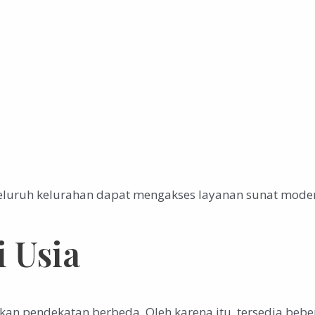
eluruh kelurahan dapat mengakses layanan sunat moder
i Usia
pendekatan berbeda. Oleh karena itu, tersedia bebera