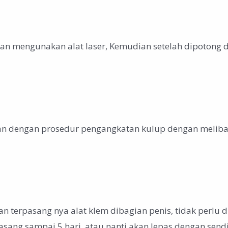
an mengunakan alat laser, Kemudian setelah dipotong da
itan dengan prosedur pengangkatan kulup dengan melibat
 terpasang nya alat klem dibagian penis, tidak perlu dij
asang sampai 5 hari, atau nanti akan lepas dengan sendi