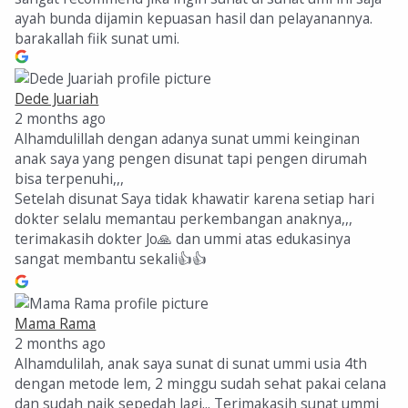
ayah bunda dijamin kepuasan hasil dan pelayanannya.
barakallah fiik sunat umi.
Dede Juariah
2 months ago
Alhamdulillah dengan adanya sunat ummi keinginan
anak saya yang pengen disunat tapi pengen dirumah
bisa terpenuhi,,,
Setelah disunat Saya tidak khawatir karena setiap hari
dokter selalu memantau perkembangan anaknya,,,
terimakasih dokter Jo🙏 dan ummi atas edukasinya
sangat membantu sekali👍👍
Mama Rama
2 months ago
Alhamdulilah, anak saya sunat di sunat ummi usia 4th
dengan metode lem, 2 minggu sudah sehat pakai celana
dan sudah naik sepedah lagi... Terimakasih sunat ummi