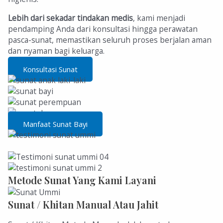
Lebih dari sekadar tindakan medis
, kami menjadi
pendamping Anda dari konsultasi hingga perawatan
pasca-sunat, memastikan seluruh proses berjalan aman
dan nyaman bagi keluarga.
Konsultasi Sunat
Manfaat Sunat Bayi
Metode Sunat Yang Kami Layani
Sunat / Khitan Manual Atau Jahit