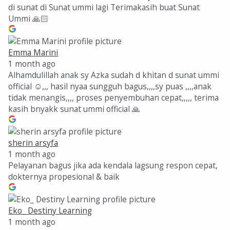
di sunat di Sunat ummi lagi Terimakasih buat Sunat
Ummi 🙏🏻
Emma Marini
1 month ago
Alhamdulillah anak sy Azka sudah d khitan d sunat ummi
official ☺️,,, hasil nyaa sungguh bagus,,,,sy puas ,,,,anak
tidak menangis,,,, proses penyembuhan cepat,,,,, terima
kasih bnyakk sunat ummi official 🙏
sherin arsyfa
1 month ago
Pelayanan bagus jika ada kendala lagsung respon cepat,
dokternya propesional & baik
Eko_ Destiny Learning
1 month ago