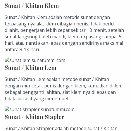
Sunat / Khitan Klem
Sunat / Khitan Klem adalah metode sunat dengan
terpasang nya alat klem dibagian penis, tidak perlu
dijahit, pengerjaan lebih cepat sekitar 10 menit, setelah
sunat langsung boleh mandi, klem terpasang sampai 5
hari, atau nanti akan lepas dengan sendirinya maksimal
antara 8-14 hari.
Sunat / Khitan Lem
Sunat / Khitan Lem adalah metode sunat / Khitan
dengan mencetak penis dengan klem, kemudian di lem
sebagai pengganti jahitan, alat klem nya dilepas dan
tidak ada alat yang menempel.
Sunat / Khitan Stapler
Sunat / Khitan Strapler adalah metode sunat / Khitan