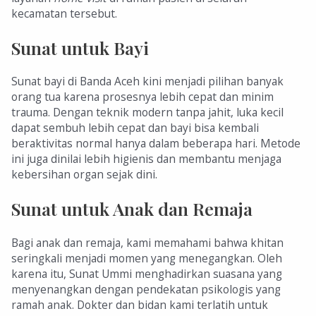
kecamatan tersebut.
Sunat untuk Bayi
Sunat bayi di Banda Aceh kini menjadi pilihan banyak
orang tua karena prosesnya lebih cepat dan minim
trauma. Dengan teknik modern tanpa jahit, luka kecil
dapat sembuh lebih cepat dan bayi bisa kembali
beraktivitas normal hanya dalam beberapa hari. Metode
ini juga dinilai lebih higienis dan membantu menjaga
kebersihan organ sejak dini.
Sunat untuk Anak dan Remaja
Bagi anak dan remaja, kami memahami bahwa khitan
seringkali menjadi momen yang menegangkan. Oleh
karena itu, Sunat Ummi menghadirkan suasana yang
menyenangkan dengan pendekatan psikologis yang
ramah anak. Dokter dan bidan kami terlatih untuk