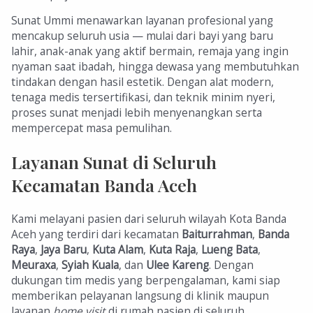
Sunat Ummi menawarkan layanan profesional yang
mencakup seluruh usia — mulai dari bayi yang baru
lahir, anak-anak yang aktif bermain, remaja yang ingin
nyaman saat ibadah, hingga dewasa yang membutuhkan
tindakan dengan hasil estetik. Dengan alat modern,
tenaga medis tersertifikasi, dan teknik minim nyeri,
proses sunat menjadi lebih menyenangkan serta
mempercepat masa pemulihan.
Layanan Sunat di Seluruh
Kecamatan Banda Aceh
Kami melayani pasien dari seluruh wilayah Kota Banda
Aceh yang terdiri dari kecamatan
Baiturrahman
,
Banda
Raya
,
Jaya Baru
,
Kuta Alam
,
Kuta Raja
,
Lueng Bata
,
Meuraxa
,
Syiah Kuala
, dan
Ulee Kareng
. Dengan
dukungan tim medis yang berpengalaman, kami siap
memberikan pelayanan langsung di klinik maupun
layanan
home visit
di rumah pasien di seluruh