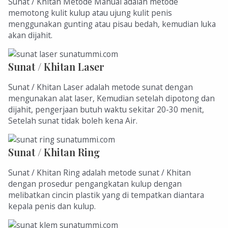
Sunat / Khitan Metode Manual adalah metode
memotong kulit kulup atau ujung kulit penis
menggunakan gunting atau pisau bedah, kemudian luka
akan dijahit.
Sunat / Khitan Laser
Sunat / Khitan Laser adalah metode sunat dengan
mengunakan alat laser, Kemudian setelah dipotong dan
dijahit, pengerjaan butuh waktu sekitar 20-30 menit,
Setelah sunat tidak boleh kena Air.
Sunat / Khitan Ring
Sunat / Khitan Ring adalah metode sunat / Khitan
dengan prosedur pengangkatan kulup dengan
melibatkan cincin plastik yang di tempatkan diantara
kepala penis dan kulup.