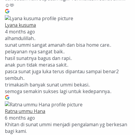
☺️🫶
Lyana kusuma
4 months ago
alhamdulillah..
sunat ummi sangat amanah dan bisa home care..
pelayanan nya sangat baik..
hasil sunatnya bagus dan rapi..
anak pun tidak merasa sakit..
pasca sunat juga luka terus dipantau sampai benar2
sembuh..
trimakasih banyak sunat ummi bekasi..
semoga semakin sukses lagi untuk kedepannya..
Ratna ummu Hana
6 months ago
Khitan di sunat ummi menjadi pengalaman yg berkesan
bagi kami.