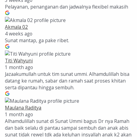
3 weeks ago
Pelayanan, penanganan dan jadwalnya flexibel makasih
Akmala 02
4 weeks ago
Sunat mantap, ga pake ribet.
Titi Wahyuni
1 month ago
Jazaakumullah untuk tim sunat ummi. Alhamdulillah bisa
datang ke rumah, sabar dan ramah saat proses khitan
serta dipantau hingga sembuh.
Maulana Raditya
1 month ago
Alhamdulillah sunat di Sunat Ummi bagus Dr nya Ramah
dan baik selalu di pantau sampai sembuh dan anak abis
sunat tidak rewel tdk ada keluhan insyallah anak k2 akan