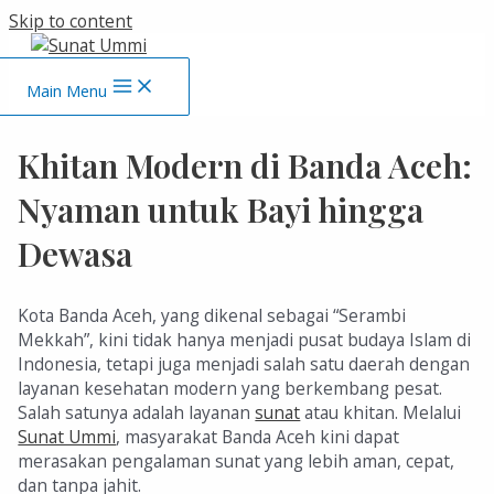
Skip to content
Main Menu
Khitan Modern di Banda Aceh:
Nyaman untuk Bayi hingga
Dewasa
Kota Banda Aceh, yang dikenal sebagai “Serambi
Mekkah”, kini tidak hanya menjadi pusat budaya Islam di
Indonesia, tetapi juga menjadi salah satu daerah dengan
layanan kesehatan modern yang berkembang pesat.
Salah satunya adalah layanan
sunat
atau khitan. Melalui
Sunat Ummi
, masyarakat Banda Aceh kini dapat
merasakan pengalaman sunat yang lebih aman, cepat,
dan tanpa jahit.