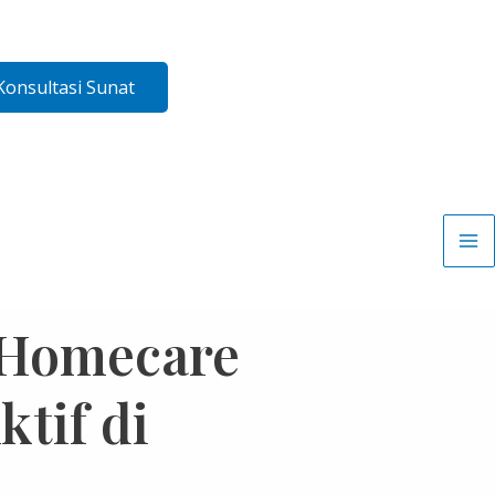
Konsultasi Sunat
n Homecare
tif di