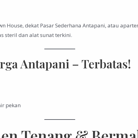
n House, dekat Pasar Sederhana Antapani, atau apartem
steril dan alat sunat terkini.
ga Antapani – Terbatas!
hir pekan
men Tenang & Berma