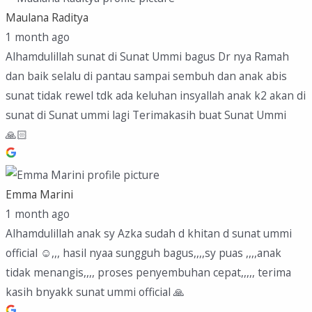
Maulana Raditya
1 month ago
Alhamdulillah sunat di Sunat Ummi bagus Dr nya Ramah
dan baik selalu di pantau sampai sembuh dan anak abis
sunat tidak rewel tdk ada keluhan insyallah anak k2 akan di
sunat di Sunat ummi lagi Terimakasih buat Sunat Ummi
🙏🏻
Emma Marini
1 month ago
Alhamdulillah anak sy Azka sudah d khitan d sunat ummi
official ☺️,,, hasil nyaa sungguh bagus,,,,sy puas ,,,,anak
tidak menangis,,,, proses penyembuhan cepat,,,,, terima
kasih bnyakk sunat ummi official 🙏