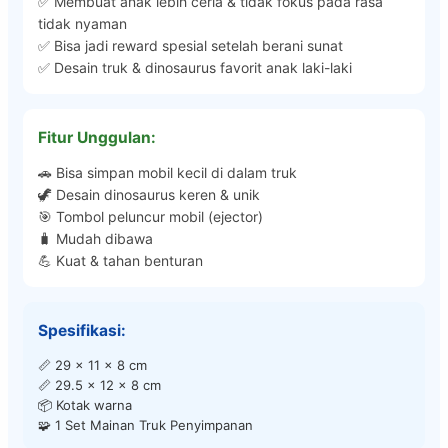
✅ Membuat anak lebih ceria & tidak fokus pada rasa
tidak nyaman
✅ Bisa jadi reward spesial setelah berani sunat
✅ Desain truk & dinosaurus favorit anak laki-laki
Fitur Unggulan:
🚗 Bisa simpan mobil kecil di dalam truk
🦖 Desain dinosaurus keren & unik
🎯 Tombol peluncur mobil (ejector)
🧳 Mudah dibawa
💪 Kuat & tahan benturan
Spesifikasi:
📏 29 x 11 x 8 cm
📏 29.5 x 12 x 8 cm
📦 Kotak warna
🧩 1 Set Mainan Truk Penyimpanan